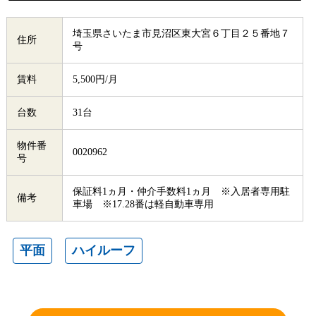
埼玉県さいたま市見沼区東大宮６丁目２５番地７
住所
号
賃料
5,500円/月
台数
31台
物件番
0020962
号
保証料1ヵ月・仲介手数料1ヵ月 ※入居者専用駐
備考
車場 ※17.28番は軽自動車専用
平面
ハイルーフ