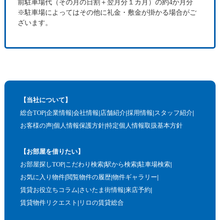
前駐車場代（その月の日割＋翌月分１カ月）の約4か月分
※駐車場によってはその他に礼金・敷金が掛かる場合がご
ざいます。
【当社について】
総合TOP
企業情報
会社情報
店舗紹介
採用情報
スタッフ紹介
お客様の声
個人情報保護方針
特定個人情報取扱基本方針
【お部屋を借りたい】
お部屋探しTOP
こだわり検索
駅から検索
駐車場検索
お気に入り物件
閲覧物件の履歴
物件ギャラリー
賃貸お役立ちコラム
さいたま街情報
来店予約
賃貸物件リクエスト
リロの賃貸総合