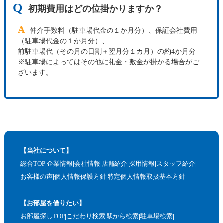
Q
初期費用はどの位掛かりますか？
A
仲介手数料（駐車場代金の１か月分）、保証会社費用
（駐車場代金の１か月分）、
前駐車場代（その月の日割＋翌月分１カ月）の約4か月分
※駐車場によってはその他に礼金・敷金が掛かる場合がご
ざいます。
【当社について】
総合TOP
企業情報
会社情報
店舗紹介
採用情報
スタッフ紹介
お客様の声
個人情報保護方針
特定個人情報取扱基本方針
【お部屋を借りたい】
お部屋探しTOP
こだわり検索
駅から検索
駐車場検索