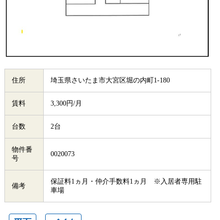
住所
埼玉県さいたま市大宮区堀の内町1-180
賃料
3,300円/月
台数
2台
物件番
0020073
号
保証料1ヵ月・仲介手数料1ヵ月 ※入居者専用駐
備考
車場