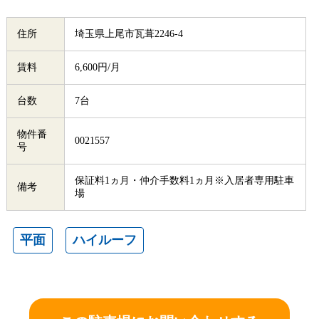
住所
埼玉県上尾市瓦葺2246-4
賃料
6,600円/月
台数
7台
物件番
0021557
号
保証料1ヵ月・仲介手数料1ヵ月※入居者専用駐車
備考
場
平面
ハイルーフ