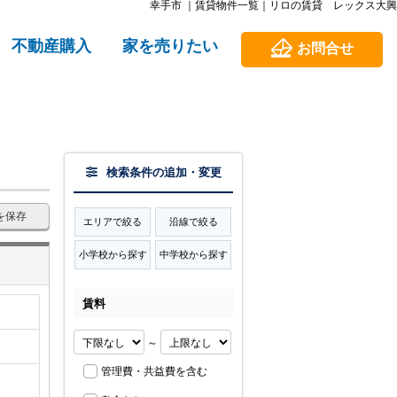
幸手市 ｜賃貸物件一覧｜リロの賃貸 レックス大興
不動産購入
家を売りたい
お問合せ
検索条件の追加・変更
を保存
エリアで絞る
沿線で絞る
小学校から探す
中学校から探す
賃料
～
管理費・共益費を含む