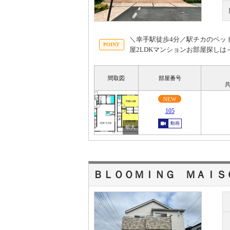
＼幸手駅徒歩4分／駅チカのペッ
屋2LDKマンションお部屋探し
間取図
部屋番号
共
NEW
105
動画
ＢＬＯＯＭＩＮＧ ＭＡＩＳ