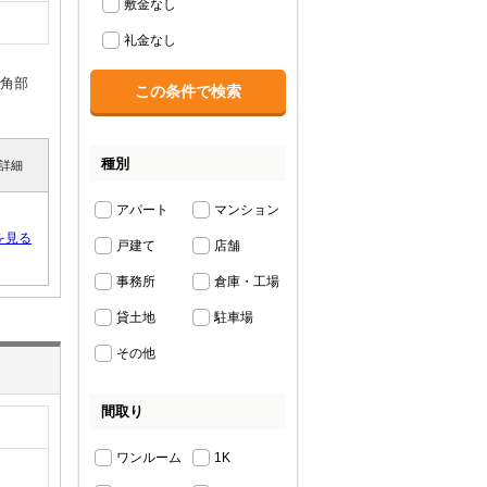
敷金なし
礼金なし
角部
種別
詳細
アパート
マンション
を見る
戸建て
店舗
事務所
倉庫・工場
貸土地
駐車場
その他
間取り
ワンルーム
1K