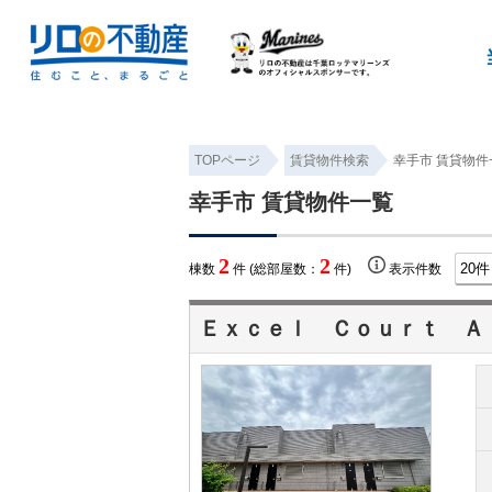
TOPページ
賃貸物件検索
幸手市 賃貸物件
幸手市 賃貸物件一覧
2
2
棟数
件 (総部屋数：
件)
表示件数
Ｅｘｃｅｌ Ｃｏｕｒｔ Ａ