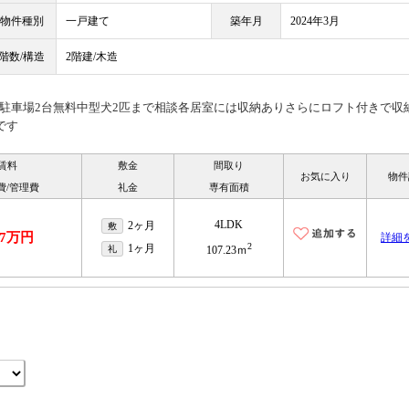
物件種別
一戸建て
築年月
2024年3月
階数/構造
2階建/木造
駐車場2台無料中型犬2匹まで相談各居室には収納ありさらにロフト付きで収
です
賃料
敷金
間取り
お気に入り
物件
費/管理費
礼金
専有面積
4LDK
2ヶ月
敷
.7万円
詳細
2
1ヶ月
礼
107.23ｍ