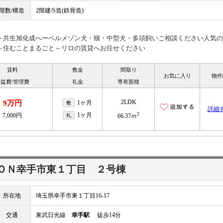
階数/構造
2階建/S造(鉄骨造)
ト共生旭化成へーベルメゾン犬・猫・中型犬・多頭飼いご相談ください人気の
は～住むことまるごと～リロの賃貸へお任せください
賃料
敷金
間取り
お気に入り
物件
益費/管理費
礼金
専有面積
2LDK
9万円
1ヶ月
敷
詳細
2
1ヶ月
7,000円
礼
66.37ｍ
ＯＮ幸手市東１丁目 ２号棟
所在地
埼玉県幸手市東１丁目16-17
交通
東武日光線
幸手駅
徒歩14分