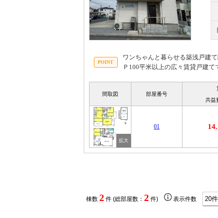
ワンちゃんと暮らせる築浅戸建て
Ｐ100平米以上の広々賃貸戸建て
間取図
部屋番号
共益
14
01
2
2
棟数
件 (総部屋数：
件)
表示件数