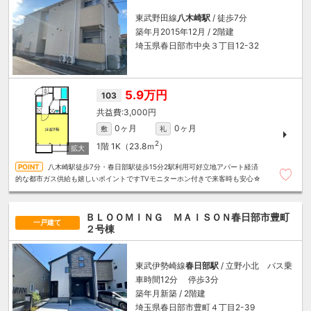
東武野田線
八木崎駅
/ 徒歩7分
築年月2015年12月 / 2階建
埼玉県春日部市中央３丁目12-32
5.9万円
103
3,000円
0ヶ月
0ヶ月
敷
礼
2
1階
1K（23.8ｍ
）
八木崎駅徒歩7分・春日部駅徒歩15分2駅利用可好立地アパート経済
的な都市ガス供給も嬉しいポイントですTVモニターホン付きで来客時も安心☆
ＢＬＯＯＭＩＮＧ ＭＡＩＳＯＮ春日部市豊町
一戸建て
２号棟
東武伊勢崎線
春日部駅
/ 立野小北 バス乗
車時間12分 停歩3分
築年月新築 / 2階建
埼玉県春日部市豊町４丁目2-39