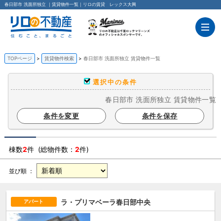
春日部市 洗面所独立 ｜賃貸物件一覧｜リロの賃貸 レックス大興
TOPページ
賃貸物件検索
春日部市 洗面所独立 賃貸物件一覧
選択中の条件
春日部市 洗面所独立 賃貸物件一覧
条件を変更
条件を保存
棟数
2
件 (総物件数：
2
件)
並び順 ：
ラ・プリマベーラ春日部中央
アパート