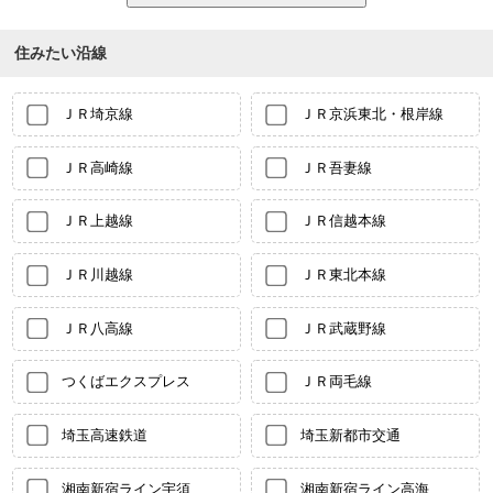
住みたい沿線
ＪＲ埼京線
ＪＲ京浜東北・根岸線
ＪＲ高崎線
ＪＲ吾妻線
ＪＲ上越線
ＪＲ信越本線
ＪＲ川越線
ＪＲ東北本線
ＪＲ八高線
ＪＲ武蔵野線
つくばエクスプレス
ＪＲ両毛線
埼玉高速鉄道
埼玉新都市交通
湘南新宿ライン宇須
湘南新宿ライン高海