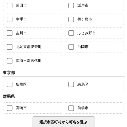
蓮田市
坂戸市
幸手市
鶴ヶ島市
吉川市
ふじみ野市
北足立郡伊奈町
白岡市
南埼玉郡宮代町
東京都
板橋区
練馬区
群馬県
高崎市
前橋市