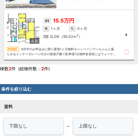
15.5万円
01
1ヶ月
0ヶ月
敷
礼
2
2階
3LDK（95.02ｍ
）
8月中のお申込みに限り家賃1ヶ月無料キャンペーンワンちゃんと暮
らせるインナーガレージ付きの新築戸建て駐車場1台無料各居室にはウォーク
インクローゼットありＬＤＫは天井が高く解放感アップ
棟数
2
件 (総物件数：
2
件)
条件を絞り込む
賃料
～