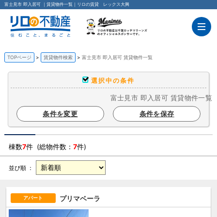
富士見市 即入居可 ｜賃貸物件一覧｜リロの賃貸 レックス大興
TOPページ
賃貸物件検索
富士見市 即入居可 賃貸物件一覧
選択中の条件
富士見市 即入居可 賃貸物件一覧
条件を変更
条件を保存
棟数
7
件 (総物件数：
7
件)
並び順 ：
プリマベーラ
アパート