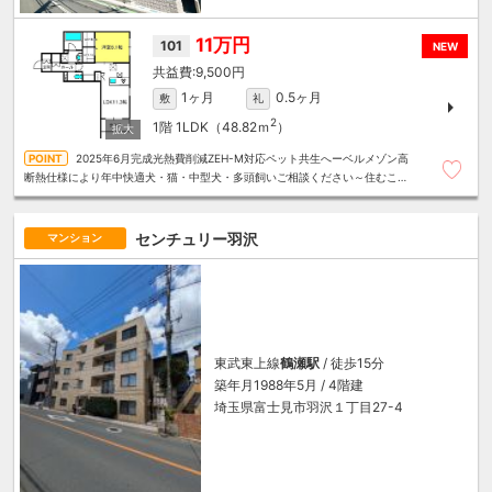
11万円
101
NEW
9,500円
1ヶ月
0.5ヶ月
敷
礼
2
1階
1LDK（48.82ｍ
）
2025年6月完成光熱費削減ZEH-M対応ペット共生へーベルメゾン高
断熱仕様により年中快適犬・猫・中型犬・多頭飼いご相談ください～住むこと
まるごと～リロの賃貸へお任せください
センチュリー羽沢
マンション
東武東上線
鶴瀬駅
/ 徒歩15分
築年月1988年5月 / 4階建
埼玉県富士見市羽沢１丁目27-4