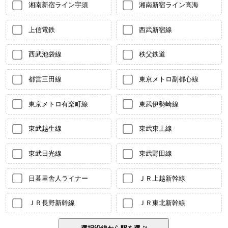
湘南新宿ライン宇須
湘南新宿ライン高海
上信電鉄
西武新宿線
西武池袋線
秩父鉄道
都営三田線
東京メトロ副都心線
東京メトロ有楽町線
東武伊勢崎線
東武越生線
東武東上線
東武日光線
東武野田線
日暮里舎人ライナー
ＪＲ上越新幹線
ＪＲ長野新幹線
ＪＲ東北新幹線