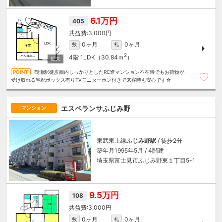
6.1万円
405
3,000円
0ヶ月
0ヶ月
敷
礼
2
4階
1LDK（30.84ｍ
）
鶴瀬駅徒歩圏内しっかりとしたRC造マンション不在時でもお荷物が
受け取れる宅配ボックス有りTVモニターホン付きで来客時も安心です☆
エスペランサふじみ野
マンション
東武東上線
ふじみ野駅
/ 徒歩2分
築年月1995年5月 / 4階建
埼玉県富士見市ふじみ野東１丁目5-1
9.5万円
108
3,000円
0ヶ月
0ヶ月
敷
礼