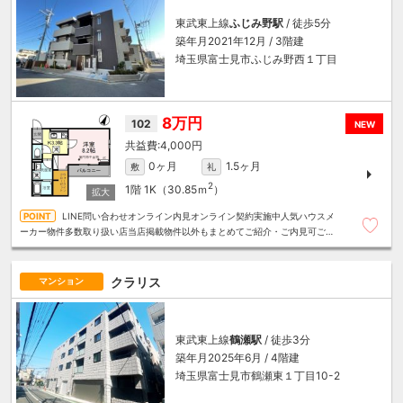
東武東上線
ふじみ野駅
/ 徒歩5分
築年月2021年12月 / 3階建
埼玉県富士見市ふじみ野西１丁目
8万円
102
NEW
4,000円
0ヶ月
1.5ヶ月
敷
礼
2
1階
1K（30.85ｍ
）
LINE問い合わせオンライン内見オンライン契約実施中人気ハウスメ
ーカー物件多数取り扱い店当店掲載物件以外もまとめてご紹介・ご内見可ご予
算にあったお部屋を多数ご紹介させていただきます
クラリス
マンション
東武東上線
鶴瀬駅
/ 徒歩3分
築年月2025年6月 / 4階建
埼玉県富士見市鶴瀬東１丁目10-2