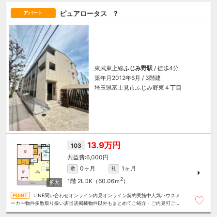
ピュアロータス ?
アパート
東武東上線
ふじみ野駅
/ 徒歩4分
築年月2012年6月 / 3階建
埼玉県富士見市ふじみ野東４丁目
13.9万円
103
6,000円
0ヶ月
1ヶ月
敷
礼
2
1階
2LDK（60.06ｍ
）
LINE問い合わせオンライン内見オンライン契約実施中人気ハウスメ
ーカー物件多数取り扱い店当店掲載物件以外もまとめてご紹介・ご内見可ご予
算にあったお部屋を多数ご紹介させていただきます