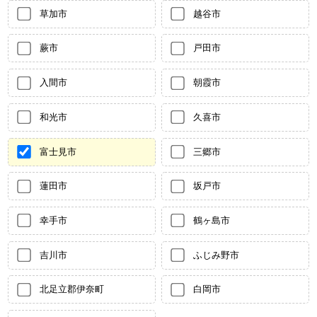
草加市
越谷市
蕨市
戸田市
入間市
朝霞市
和光市
久喜市
富士見市
三郷市
蓮田市
坂戸市
幸手市
鶴ヶ島市
吉川市
ふじみ野市
北足立郡伊奈町
白岡市