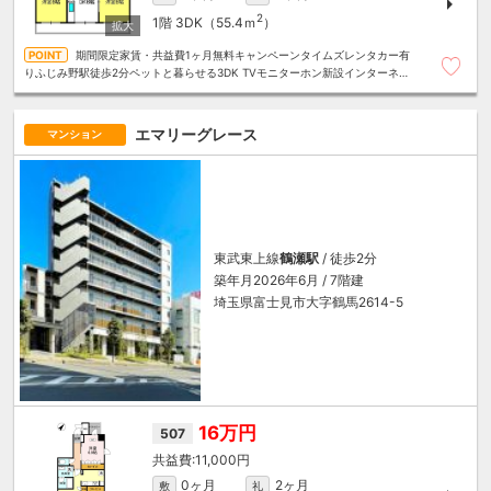
2
1階
3DK（55.4ｍ
）
期間限定家賃・共益費1ヶ月無料キャンペーンタイムズレンタカー有
りふじみ野駅徒歩2分ペットと暮らせる3DK TVモニターホン新設インターネッ
ト無料・JCOM TV71ch見放題
エマリーグレース
マンション
東武東上線
鶴瀬駅
/ 徒歩2分
築年月2026年6月 / 7階建
埼玉県富士見市大字鶴馬2614-5
16万円
507
11,000円
0ヶ月
2ヶ月
敷
礼