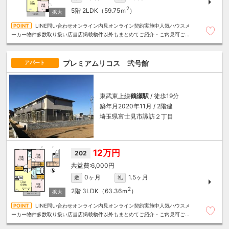
2
5階
2LDK（59.75ｍ
）
LINE問い合わせオンライン内見オンライン契約実施中人気ハウスメ
ーカー物件多数取り扱い店当店掲載物件以外もまとめてご紹介・ご内見可ご予
算にあったお部屋を多数ご紹介させていただきます
プレミアムリコス 弐号館
アパート
東武東上線
鶴瀬駅
/ 徒歩19分
築年月2020年11月 / 2階建
埼玉県富士見市諏訪２丁目
12万円
202
6,000円
0ヶ月
1.5ヶ月
敷
礼
2
2階
3LDK（63.36ｍ
）
LINE問い合わせオンライン内見オンライン契約実施中人気ハウスメ
ーカー物件多数取り扱い店当店掲載物件以外もまとめてご紹介・ご内見可ご予
算にあったお部屋を多数ご紹介させていただきます