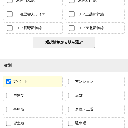
日暮里舎人ライナー
ＪＲ上越新幹線
ＪＲ長野新幹線
ＪＲ東北新幹線
種別
アパート
マンション
戸建て
店舗
事務所
倉庫・工場
貸土地
駐車場