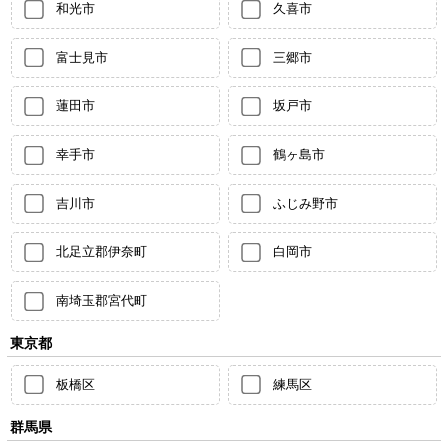
和光市
久喜市
富士見市
三郷市
蓮田市
坂戸市
幸手市
鶴ヶ島市
吉川市
ふじみ野市
北足立郡伊奈町
白岡市
南埼玉郡宮代町
東京都
板橋区
練馬区
群馬県