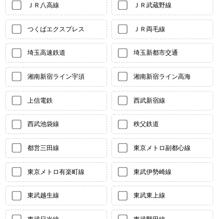
ＪＲ八高線
ＪＲ武蔵野線
つくばエクスプレス
ＪＲ両毛線
埼玉高速鉄道
埼玉新都市交通
湘南新宿ライン宇須
湘南新宿ライン高海
上信電鉄
西武新宿線
西武池袋線
秩父鉄道
都営三田線
東京メトロ副都心線
東京メトロ有楽町線
東武伊勢崎線
東武越生線
東武東上線
東武日光線
東武野田線