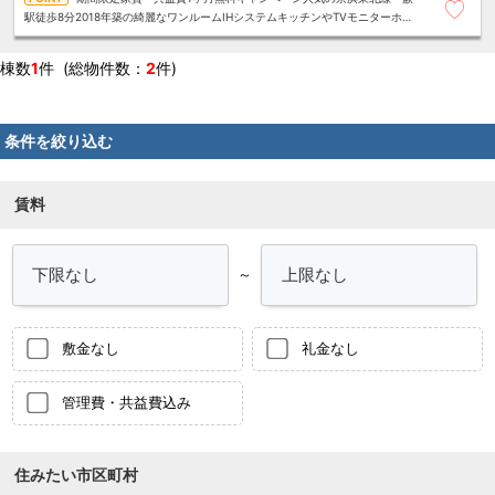
駅徒歩8分2018年築の綺麗なワンルームIHシステムキッチンやTVモニターホ
ン、温水洗浄便座など人気設備充実
棟数
1
件 (総物件数：
2
件)
条件を絞り込む
賃料
～
敷金なし
礼金なし
管理費・共益費込み
住みたい市区町村