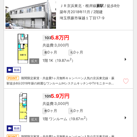
ＪＲ京浜東北・根岸線
蕨駅
/ 徒歩8分
築年月2018年11月 / 2階建
埼玉県蕨市塚越１丁目17-9
5.8万円
103
3,000円
0ヶ月
0ヶ月
敷
礼
2
1階
1K（19.87ｍ
）
動画
期間限定家賃・共益費1ヶ月無料キャンペーン人気の京浜東北線・蕨
駅徒歩8分2018年築の綺麗なワンルームIHシステムキッチンやTVモニターホ
ン、温水洗浄便座など人気設備充実
5.9万円
105
3,000円
0ヶ月
0ヶ月
敷
礼
2
1階
ワンルーム（19.67ｍ
）
動画
期間限定家賃・共益費1ヶ月無料キャンペーン人気の京浜東北線・蕨