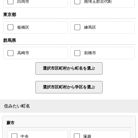
白岡市
南埼玉郡宮代町
東京都
板橋区
練馬区
群馬県
高崎市
前橋市
住みたい町名
蕨市
中央
塚越