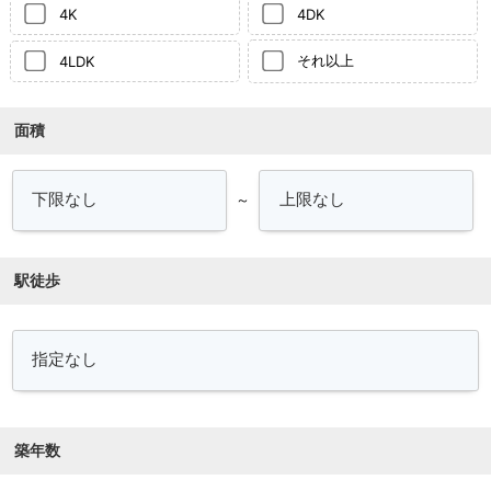
4K
4DK
それ以上
4LDK
面積
～
駅徒歩
築年数