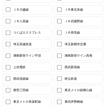
ＪＲ川越線
ＪＲ東北本線
ＪＲ八高線
ＪＲ武蔵野線
つくばエクスプレス
ＪＲ両毛線
埼玉高速鉄道
埼玉新都市交通
湘南新宿ライン宇須
湘南新宿ライン高海
上信電鉄
西武新宿線
西武池袋線
秩父鉄道
都営三田線
東京メトロ副都心線
東京メトロ有楽町線
東武伊勢崎線