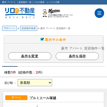
蕨市 アパート ｜賃貸物件一覧｜リロの賃貸 レックス大興
TOPページ
賃貸物件検索
蕨市 アパート 賃貸物件一覧
選択中の条件
蕨市 アパート 賃貸物件一覧
条件を変更
条件を保存
棟数
1
件 (総物件数：
2
件)
並び順 ：
プルミエール塚越
アパート