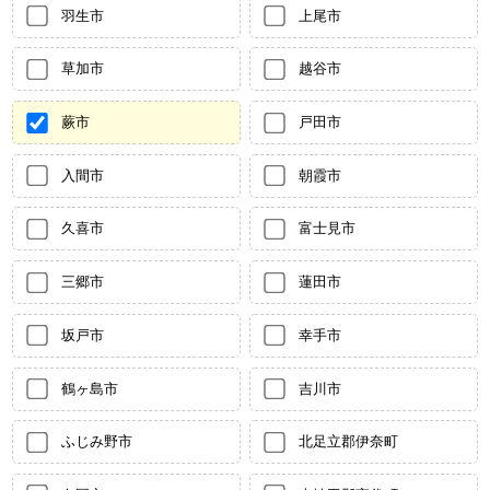
羽生市
上尾市
草加市
越谷市
蕨市
戸田市
入間市
朝霞市
久喜市
富士見市
三郷市
蓮田市
坂戸市
幸手市
鶴ヶ島市
吉川市
ふじみ野市
北足立郡伊奈町