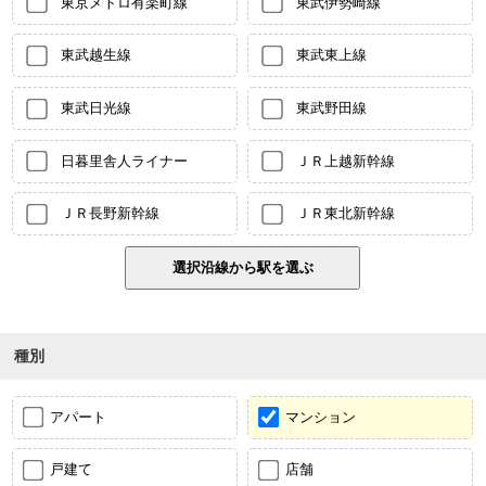
東京メトロ有楽町線
東武伊勢崎線
東武越生線
東武東上線
東武日光線
東武野田線
日暮里舎人ライナー
ＪＲ上越新幹線
ＪＲ長野新幹線
ＪＲ東北新幹線
種別
アパート
マンション
戸建て
店舗