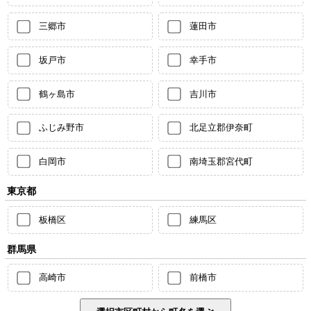
三郷市
蓮田市
坂戸市
幸手市
鶴ヶ島市
吉川市
ふじみ野市
北足立郡伊奈町
白岡市
南埼玉郡宮代町
東京都
板橋区
練馬区
群馬県
高崎市
前橋市