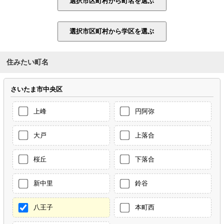
住みたい町名
さいたま市中央区
上峰
円阿弥
大戸
上落合
桜丘
下落合
新中里
鈴谷
八王子
本町西