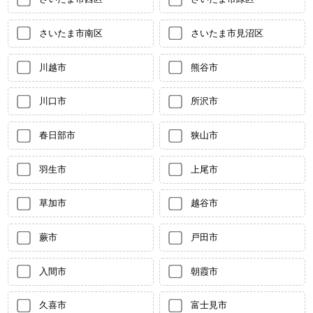
さいたま市南区
さいたま市見沼区
川越市
熊谷市
川口市
所沢市
春日部市
狭山市
羽生市
上尾市
草加市
越谷市
蕨市
戸田市
入間市
朝霞市
久喜市
富士見市