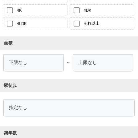
4K
4DK
それ以上
4LDK
面積
～
駅徒歩
築年数