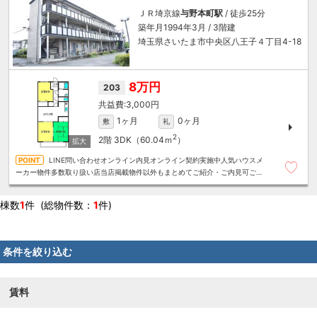
ＪＲ埼京線
与野本町駅
/ 徒歩25分
築年月1994年3月 / 3階建
埼玉県さいたま市中央区八王子４丁目4-18
8万円
203
3,000円
1ヶ月
0ヶ月
敷
礼
2
2階
3DK（60.04ｍ
）
LINE問い合わせオンライン内見オンライン契約実施中人気ハウスメ
ーカー物件多数取り扱い店当店掲載物件以外もまとめてご紹介・ご内見可ご予
算にあったお部屋を多数ご紹介させていただきます
棟数
1
件 (総物件数：
1
件)
条件を絞り込む
賃料