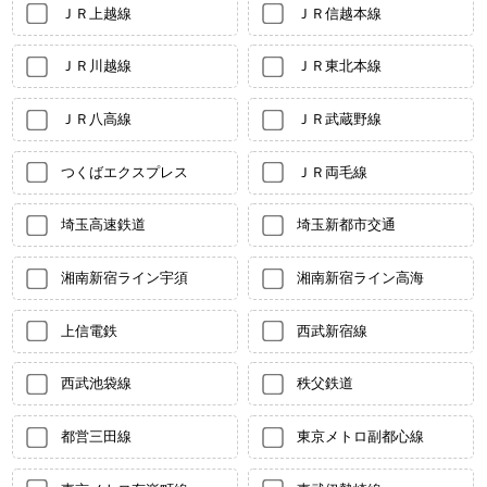
ＪＲ上越線
ＪＲ信越本線
ＪＲ川越線
ＪＲ東北本線
ＪＲ八高線
ＪＲ武蔵野線
つくばエクスプレス
ＪＲ両毛線
埼玉高速鉄道
埼玉新都市交通
湘南新宿ライン宇須
湘南新宿ライン高海
上信電鉄
西武新宿線
西武池袋線
秩父鉄道
都営三田線
東京メトロ副都心線