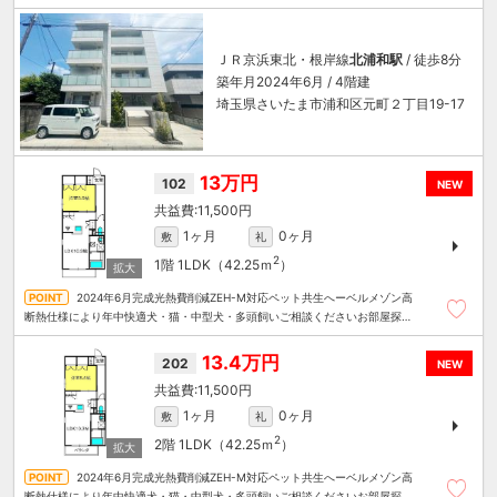
ＪＲ京浜東北・根岸線
北浦和駅
/ 徒歩8分
築年月2024年6月 / 4階建
埼玉県さいたま市浦和区元町２丁目19-17
13万円
102
NEW
11,500円
1ヶ月
0ヶ月
敷
礼
2
1階
1LDK（42.25ｍ
）
2024年6月完成光熱費削減ZEH-M対応ペット共生へーベルメゾン高
断熱仕様により年中快適犬・猫・中型犬・多頭飼いご相談くださいお部屋探し
は～住むことまるごと～リロの賃貸へお任せください
13.4万円
202
NEW
11,500円
1ヶ月
0ヶ月
敷
礼
2
2階
1LDK（42.25ｍ
）
2024年6月完成光熱費削減ZEH-M対応ペット共生へーベルメゾン高
断熱仕様により年中快適犬・猫・中型犬・多頭飼いご相談くださいお部屋探し