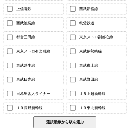
上信電鉄
西武新宿線
西武池袋線
秩父鉄道
都営三田線
東京メトロ副都心線
東京メトロ有楽町線
東武伊勢崎線
東武越生線
東武東上線
東武日光線
東武野田線
日暮里舎人ライナー
ＪＲ上越新幹線
ＪＲ長野新幹線
ＪＲ東北新幹線