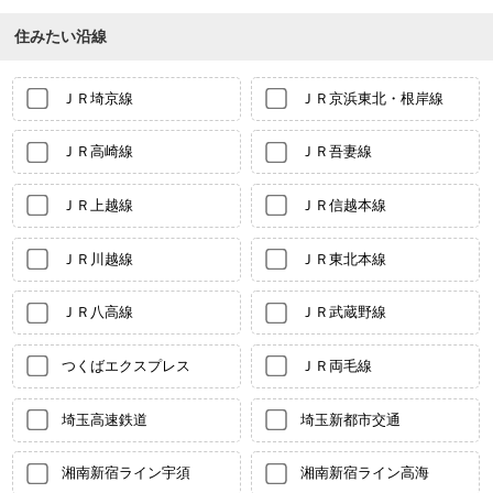
住みたい沿線
ＪＲ埼京線
ＪＲ京浜東北・根岸線
ＪＲ高崎線
ＪＲ吾妻線
ＪＲ上越線
ＪＲ信越本線
ＪＲ川越線
ＪＲ東北本線
ＪＲ八高線
ＪＲ武蔵野線
つくばエクスプレス
ＪＲ両毛線
埼玉高速鉄道
埼玉新都市交通
湘南新宿ライン宇須
湘南新宿ライン高海