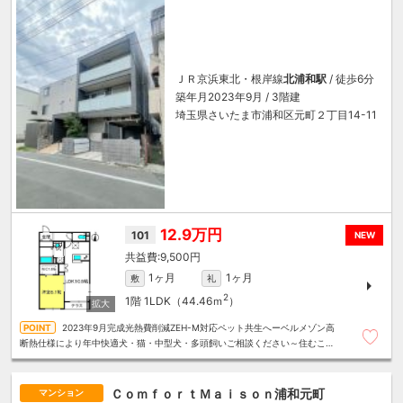
ＪＲ京浜東北・根岸線
北浦和駅
/ 徒歩6分
築年月2023年9月 / 3階建
埼玉県さいたま市浦和区元町２丁目14-11
12.9万円
101
NEW
9,500円
1ヶ月
1ヶ月
敷
礼
2
1階
1LDK（44.46ｍ
）
2023年9月完成光熱費削減ZEH-M対応ペット共生へーベルメゾン高
断熱仕様により年中快適犬・猫・中型犬・多頭飼いご相談ください～住むこと
まるごと～リロの賃貸へお任せください
ＣｏｍｆｏｒｔＭａｉｓｏｎ浦和元町
マンション