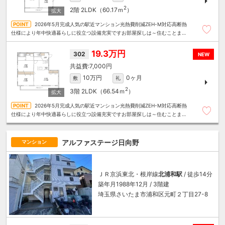
2
2階
2LDK（60.17ｍ
）
2026年5月完成人気の駅近マンション光熱費削減ZEH-M対応高断熱
仕様により年中快適暮らしに役立つ設備充実ですお部屋探しは～住むことまる
ごと～リロの賃貸へお任せください
19.3万円
302
NEW
7,000円
10万円
0ヶ月
敷
礼
2
3階
2LDK（66.54ｍ
）
2026年5月完成人気の駅近マンション光熱費削減ZEH-M対応高断熱
仕様により年中快適暮らしに役立つ設備充実ですお部屋探しは～住むことまる
ごと～リロの賃貸へお任せください
アルファステージ日向野
マンション
ＪＲ京浜東北・根岸線
北浦和駅
/ 徒歩14分
築年月1988年12月 / 3階建
埼玉県さいたま市浦和区元町２丁目27-8