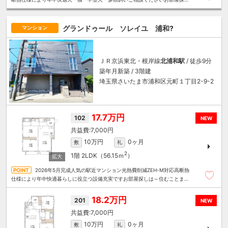
は～住むことまるごと～リロの賃貸へお任せください
グランドゥール ソレイユ 浦和?
マンション
ＪＲ京浜東北・根岸線
北浦和駅
/ 徒歩9分
築年月新築 / 3階建
埼玉県さいたま市浦和区元町１丁目2-9-2
17.7万円
102
NEW
7,000円
10万円
0ヶ月
敷
礼
2
1階
2LDK（56.15ｍ
）
2026年5月完成人気の駅近マンション光熱費削減ZEH-M対応高断熱
仕様により年中快適暮らしに役立つ設備充実ですお部屋探しは～住むことまる
ごと～リロの賃貸へお任せください
18.2万円
201
NEW
7,000円
10万円
0ヶ月
敷
礼