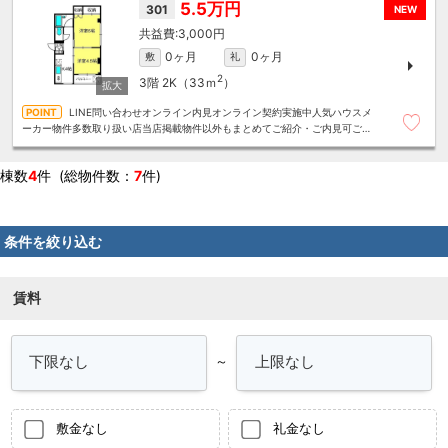
5.5万円
301
NEW
3,000円
0ヶ月
0ヶ月
敷
礼
2
3階
2K（33ｍ
）
LINE問い合わせオンライン内見オンライン契約実施中人気ハウスメ
ーカー物件多数取り扱い店当店掲載物件以外もまとめてご紹介・ご内見可ご予
算にあったお部屋を多数ご紹介させていただきます
棟数
4
件 (総物件数：
7
件)
条件を絞り込む
賃料
～
敷金なし
礼金なし