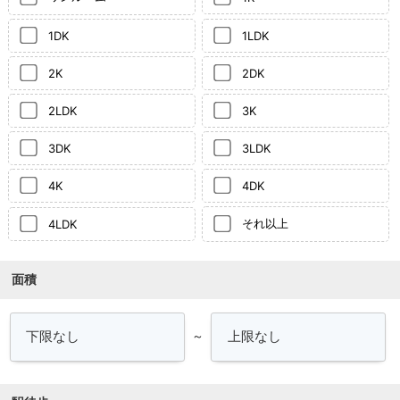
1DK
1LDK
2K
2DK
2LDK
3K
3DK
3LDK
4K
4DK
それ以上
4LDK
面積
～