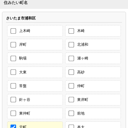
住みたい町名
さいたま市浦和区
上木崎
木崎
岸町
北浦和
駒場
瀬ヶ崎
大東
高砂
常盤
仲町
針ヶ谷
東岸町
東仲町
前地
元町
本太