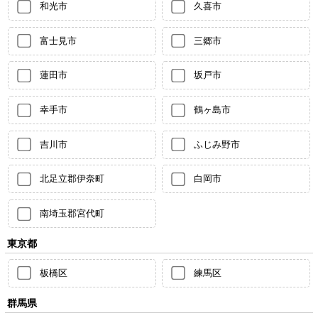
和光市
久喜市
富士見市
三郷市
蓮田市
坂戸市
幸手市
鶴ヶ島市
吉川市
ふじみ野市
北足立郡伊奈町
白岡市
南埼玉郡宮代町
東京都
板橋区
練馬区
群馬県