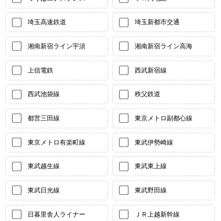
埼玉高速鉄道
埼玉新都市交通
湘南新宿ライン宇須
湘南新宿ライン高海
上信電鉄
西武新宿線
西武池袋線
秩父鉄道
都営三田線
東京メトロ副都心線
東京メトロ有楽町線
東武伊勢崎線
東武越生線
東武東上線
東武日光線
東武野田線
日暮里舎人ライナー
ＪＲ上越新幹線