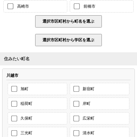
高崎市
前橋市
住みたい町名
川越市
旭町
新宿町
稲荷町
岸町
久保町
広栄町
三光町
清水町