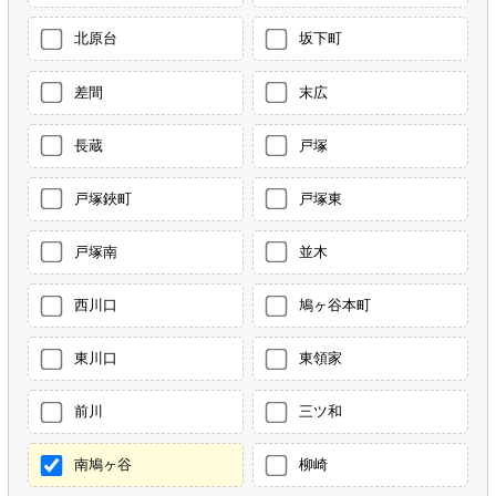
北原台
坂下町
差間
末広
長蔵
戸塚
戸塚鋏町
戸塚東
戸塚南
並木
西川口
鳩ヶ谷本町
東川口
東領家
前川
三ツ和
南鳩ヶ谷
柳崎