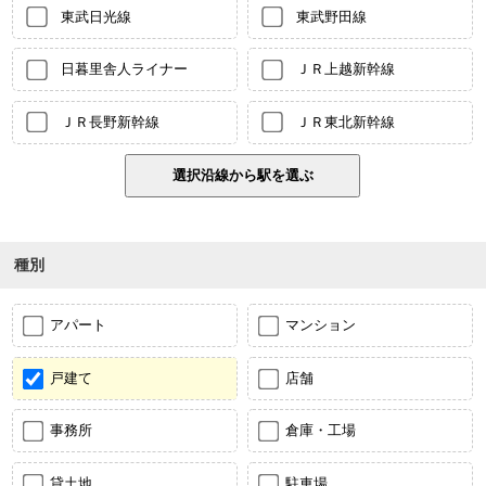
東武日光線
東武野田線
日暮里舎人ライナー
ＪＲ上越新幹線
ＪＲ長野新幹線
ＪＲ東北新幹線
種別
アパート
マンション
戸建て
店舗
事務所
倉庫・工場
貸土地
駐車場