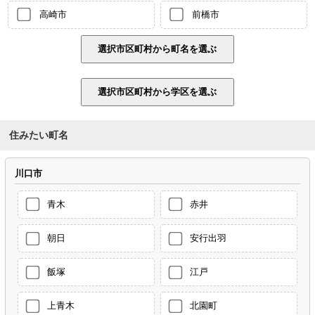
高崎市
前橋市
住みたい町名
川口市
青木
赤井
朝日
安行出羽
飯塚
江戸
上青木
北園町