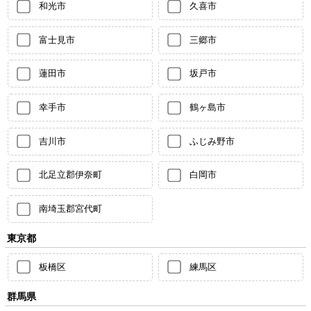
和光市
久喜市
富士見市
三郷市
蓮田市
坂戸市
幸手市
鶴ヶ島市
吉川市
ふじみ野市
北足立郡伊奈町
白岡市
南埼玉郡宮代町
東京都
板橋区
練馬区
群馬県