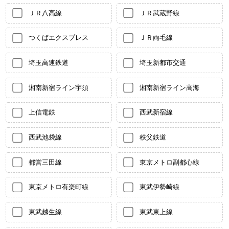
ＪＲ八高線
ＪＲ武蔵野線
つくばエクスプレス
ＪＲ両毛線
埼玉高速鉄道
埼玉新都市交通
湘南新宿ライン宇須
湘南新宿ライン高海
上信電鉄
西武新宿線
西武池袋線
秩父鉄道
都営三田線
東京メトロ副都心線
東京メトロ有楽町線
東武伊勢崎線
東武越生線
東武東上線