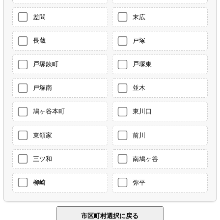
差間
末広
長蔵
戸塚
戸塚鋏町
戸塚東
戸塚南
並木
鳩ヶ谷本町
東川口
東領家
前川
三ツ和
南鳩ヶ谷
柳崎
弥平