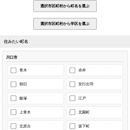
住みたい町名
川口市
青木
赤井
朝日
安行出羽
飯塚
江戸
上青木
北園町
北原台
坂下町