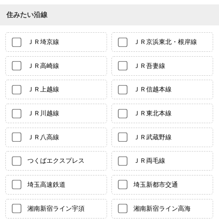
住みたい沿線
ＪＲ埼京線
ＪＲ京浜東北・根岸線
ＪＲ高崎線
ＪＲ吾妻線
ＪＲ上越線
ＪＲ信越本線
ＪＲ川越線
ＪＲ東北本線
ＪＲ八高線
ＪＲ武蔵野線
つくばエクスプレス
ＪＲ両毛線
埼玉高速鉄道
埼玉新都市交通
湘南新宿ライン宇須
湘南新宿ライン高海