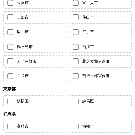
久喜市
富士見市
三郷市
蓮田市
坂戸市
幸手市
鶴ヶ島市
吉川市
ふじみ野市
北足立郡伊奈町
白岡市
南埼玉郡宮代町
東京都
板橋区
練馬区
群馬県
高崎市
前橋市