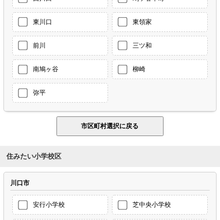
東川口
東領家
前川
三ツ和
南鳩ヶ谷
柳崎
弥平
住みたい小学校区
川口市
安行小学校
芝中央小学校