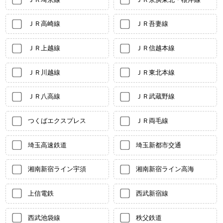
ＪＲ高崎線
ＪＲ吾妻線
ＪＲ上越線
ＪＲ信越本線
ＪＲ川越線
ＪＲ東北本線
ＪＲ八高線
ＪＲ武蔵野線
つくばエクスプレス
ＪＲ両毛線
埼玉高速鉄道
埼玉新都市交通
湘南新宿ライン宇須
湘南新宿ライン高海
上信電鉄
西武新宿線
西武池袋線
秩父鉄道