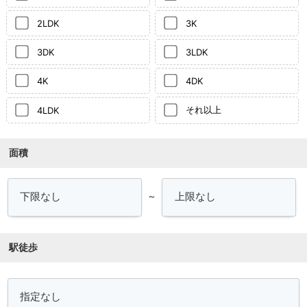
2LDK
3K
3DK
3LDK
4K
4DK
それ以上
4LDK
面積
～
駅徒歩