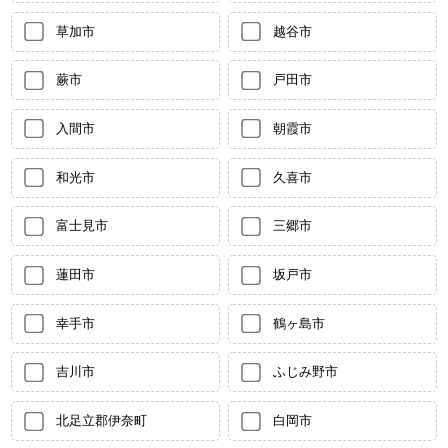
草加市
越谷市
蕨市
戸田市
入間市
朝霞市
和光市
久喜市
富士見市
三郷市
蓮田市
坂戸市
幸手市
鶴ヶ島市
吉川市
ふじみ野市
北足立郡伊奈町
白岡市