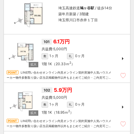
埼玉高速鉄道
鳩ヶ谷駅
/ 徒歩14分
築年月新築 / 3階建
埼玉県川口市赤井１丁目
6.1万円
101
5,000円
1ヶ月
0ヶ月
敷
礼
2
1階
1K（20.33ｍ
）
LINE問い合わせオンライン内見オンライン契約実施中人気ハウスメ
ーカー物件多数取り扱い店当店掲載物件以外もまとめてご紹介・ご内見可ご予
算にあったお部屋を多数ご紹介させていただきます
5.9万円
102
5,000円
1ヶ月
0ヶ月
敷
礼
2
1階
1K（18.95ｍ
）
LINE問い合わせオンライン内見オンライン契約実施中人気ハウスメ
ーカー物件多数取り扱い店当店掲載物件以外もまとめてご紹介・ご内見可ご予
算にあったお部屋を多数ご紹介させていただきます