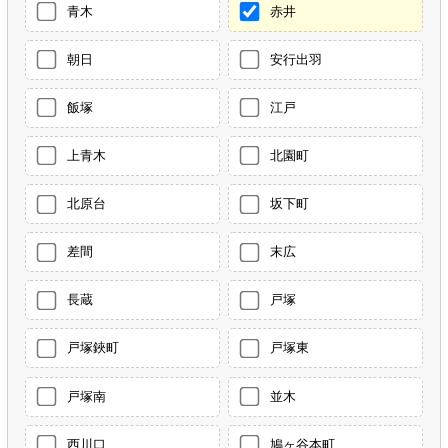
青木
赤井
朝日
安行出羽
飯塚
江戸
上青木
北園町
北原台
坂下町
差間
末広
長蔵
戸塚
戸塚鋏町
戸塚東
戸塚南
並木
西川口
鳩ヶ谷本町