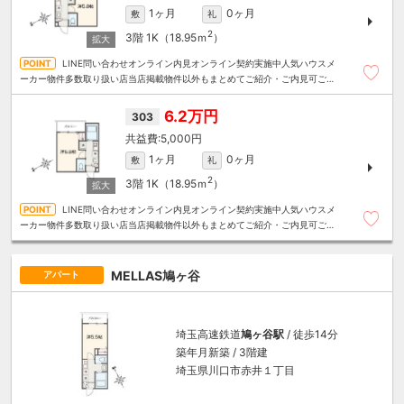
1ヶ月
0ヶ月
敷
礼
2
3階
1K（18.95ｍ
）
LINE問い合わせオンライン内見オンライン契約実施中人気ハウスメ
ーカー物件多数取り扱い店当店掲載物件以外もまとめてご紹介・ご内見可ご予
算にあったお部屋を多数ご紹介させていただきます
6.2万円
303
5,000円
1ヶ月
0ヶ月
敷
礼
2
3階
1K（18.95ｍ
）
LINE問い合わせオンライン内見オンライン契約実施中人気ハウスメ
ーカー物件多数取り扱い店当店掲載物件以外もまとめてご紹介・ご内見可ご予
算にあったお部屋を多数ご紹介させていただきます
MELLAS鳩ヶ谷
アパート
埼玉高速鉄道
鳩ヶ谷駅
/ 徒歩14分
築年月新築 / 3階建
埼玉県川口市赤井１丁目