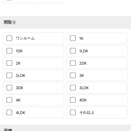
間取り
ワンルーム
1K
1DK
1LDK
2K
2DK
2LDK
3K
3DK
3LDK
4K
4DK
それ以上
4LDK
面積