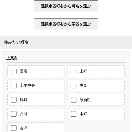
住みたい町名
上尾市
愛宕
上町
上平中央
中妻
錦町
原新町
弁財
本町
谷津