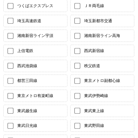
つくばエクスプレス
ＪＲ両毛線
埼玉高速鉄道
埼玉新都市交通
湘南新宿ライン宇須
湘南新宿ライン高海
上信電鉄
西武新宿線
西武池袋線
秩父鉄道
都営三田線
東京メトロ副都心線
東京メトロ有楽町線
東武伊勢崎線
東武越生線
東武東上線
東武日光線
東武野田線