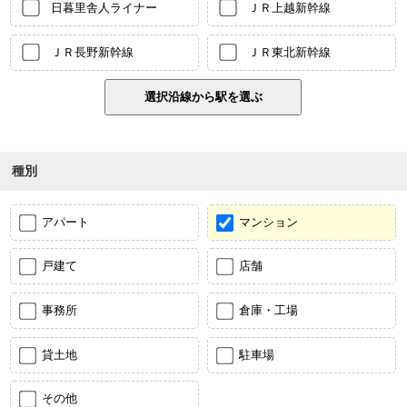
日暮里舎人ライナー
ＪＲ上越新幹線
ＪＲ長野新幹線
ＪＲ東北新幹線
種別
アパート
マンション
戸建て
店舗
事務所
倉庫・工場
貸土地
駐車場
その他