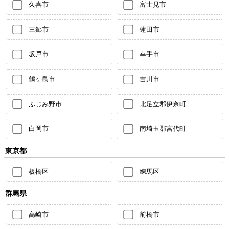
久喜市
富士見市
三郷市
蓮田市
坂戸市
幸手市
鶴ヶ島市
吉川市
ふじみ野市
北足立郡伊奈町
白岡市
南埼玉郡宮代町
東京都
板橋区
練馬区
群馬県
高崎市
前橋市