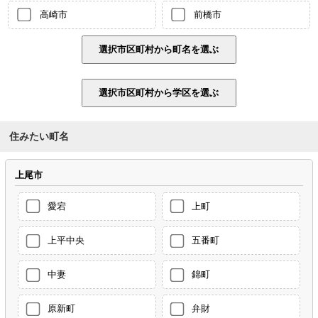
高崎市
前橋市
住みたい町名
上尾市
愛宕
上町
上平中央
五番町
中妻
錦町
原新町
弁財