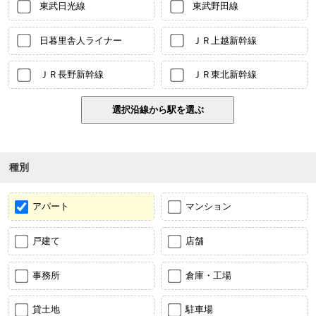
東武日光線
東武野田線
日暮里舎人ライナー
ＪＲ上越新幹線
ＪＲ長野新幹線
ＪＲ東北新幹線
種別
アパート
マンション
戸建て
店舗
事務所
倉庫・工場
貸土地
駐車場