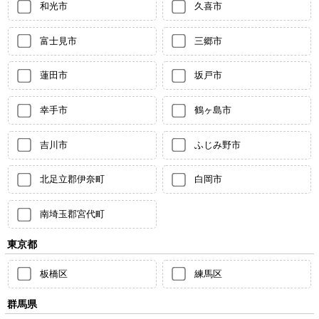
和光市
久喜市
富士見市
三郷市
蓮田市
坂戸市
幸手市
鶴ヶ島市
吉川市
ふじみ野市
北足立郡伊奈町
白岡市
南埼玉郡宮代町
東京都
板橋区
練馬区
群馬県