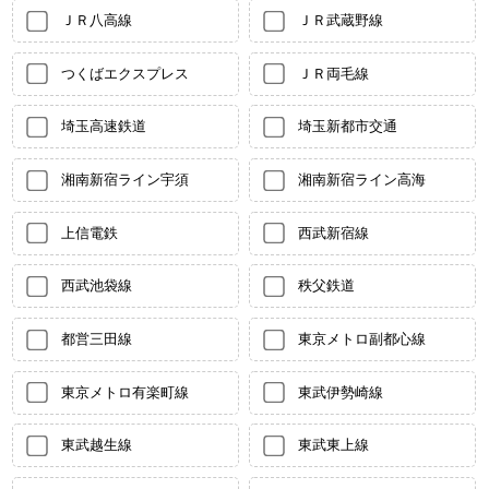
ＪＲ八高線
ＪＲ武蔵野線
つくばエクスプレス
ＪＲ両毛線
埼玉高速鉄道
埼玉新都市交通
湘南新宿ライン宇須
湘南新宿ライン高海
上信電鉄
西武新宿線
西武池袋線
秩父鉄道
都営三田線
東京メトロ副都心線
東京メトロ有楽町線
東武伊勢崎線
東武越生線
東武東上線