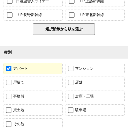
日暮里舎人ライナー
ＪＲ上越新幹線
ＪＲ長野新幹線
ＪＲ東北新幹線
種別
アパート
マンション
戸建て
店舗
事務所
倉庫・工場
貸土地
駐車場
その他