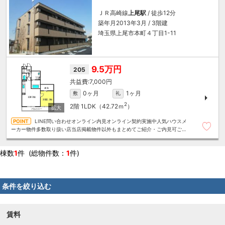
ＪＲ高崎線
上尾駅
/ 徒歩12分
築年月2013年3月 / 3階建
埼玉県上尾市本町４丁目1-11
9.5万円
205
7,000円
0ヶ月
1ヶ月
敷
礼
2
2階
1LDK（42.72ｍ
）
LINE問い合わせオンライン内見オンライン契約実施中人気ハウスメ
ーカー物件多数取り扱い店当店掲載物件以外もまとめてご紹介・ご内見可ご予
算にあったお部屋を多数ご紹介させていただきます
棟数
1
件 (総物件数：
1
件)
条件を絞り込む
賃料