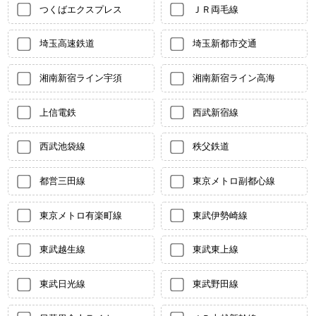
つくばエクスプレス
ＪＲ両毛線
埼玉高速鉄道
埼玉新都市交通
湘南新宿ライン宇須
湘南新宿ライン高海
上信電鉄
西武新宿線
西武池袋線
秩父鉄道
都営三田線
東京メトロ副都心線
東京メトロ有楽町線
東武伊勢崎線
東武越生線
東武東上線
東武日光線
東武野田線