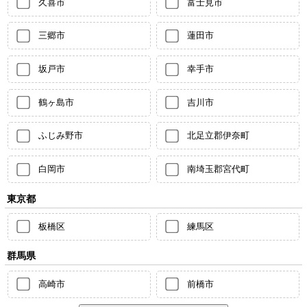
久喜市
富士見市
三郷市
蓮田市
坂戸市
幸手市
鶴ヶ島市
吉川市
ふじみ野市
北足立郡伊奈町
白岡市
南埼玉郡宮代町
東京都
板橋区
練馬区
群馬県
高崎市
前橋市