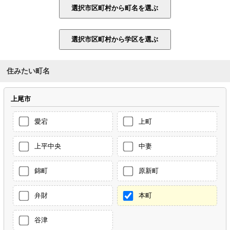
住みたい町名
上尾市
愛宕
上町
上平中央
中妻
錦町
原新町
弁財
本町
谷津