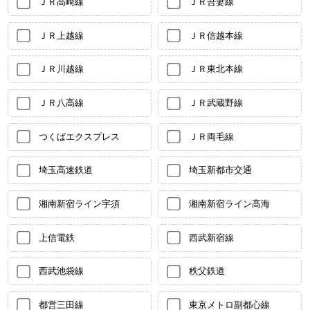
ＪＲ高崎線
ＪＲ吾妻線
ＪＲ上越線
ＪＲ信越本線
ＪＲ川越線
ＪＲ東北本線
ＪＲ八高線
ＪＲ武蔵野線
つくばエクスプレス
ＪＲ両毛線
埼玉高速鉄道
埼玉新都市交通
湘南新宿ライン宇須
湘南新宿ライン高海
上信電鉄
西武新宿線
西武池袋線
秩父鉄道
都営三田線
東京メトロ副都心線