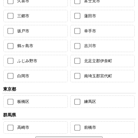
久喜市
富士見市
三郷市
蓮田市
坂戸市
幸手市
鶴ヶ島市
吉川市
ふじみ野市
北足立郡伊奈町
白岡市
南埼玉郡宮代町
東京都
板橋区
練馬区
群馬県
高崎市
前橋市