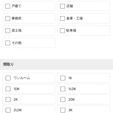
戸建て
店舗
事務所
倉庫・工場
貸土地
駐車場
その他
間取り
ワンルーム
1K
1DK
1LDK
2K
2DK
2LDK
3K