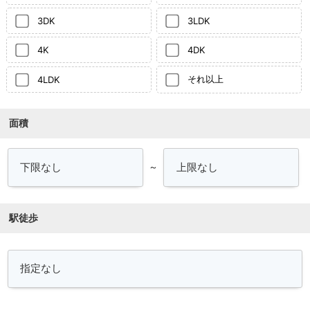
3DK
3LDK
4K
4DK
それ以上
4LDK
面積
～
駅徒歩