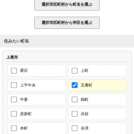
住みたい町名
上尾市
愛宕
上町
上平中央
五番町
中妻
錦町
原新町
弁財
本町
谷津