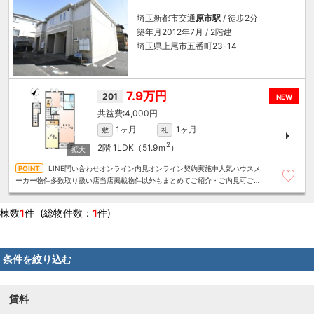
埼玉新都市交通
原市駅
/ 徒歩2分
築年月2012年7月 / 2階建
埼玉県上尾市五番町23-14
7.9万円
201
NEW
4,000円
1ヶ月
1ヶ月
敷
礼
2
2階
1LDK（51.9ｍ
）
LINE問い合わせオンライン内見オンライン契約実施中人気ハウスメ
ーカー物件多数取り扱い店当店掲載物件以外もまとめてご紹介・ご内見可ご予
算にあったお部屋を多数ご紹介させていただきます
棟数
1
件 (総物件数：
1
件)
条件を絞り込む
賃料