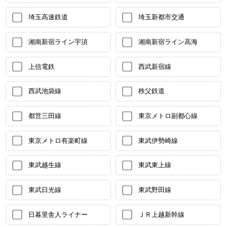
埼玉高速鉄道
埼玉新都市交通
湘南新宿ライン宇須
湘南新宿ライン高海
上信電鉄
西武新宿線
西武池袋線
秩父鉄道
都営三田線
東京メトロ副都心線
東京メトロ有楽町線
東武伊勢崎線
東武越生線
東武東上線
東武日光線
東武野田線
日暮里舎人ライナー
ＪＲ上越新幹線