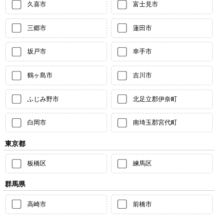
久喜市
富士見市
三郷市
蓮田市
坂戸市
幸手市
鶴ヶ島市
吉川市
ふじみ野市
北足立郡伊奈町
白岡市
南埼玉郡宮代町
東京都
板橋区
練馬区
群馬県
高崎市
前橋市