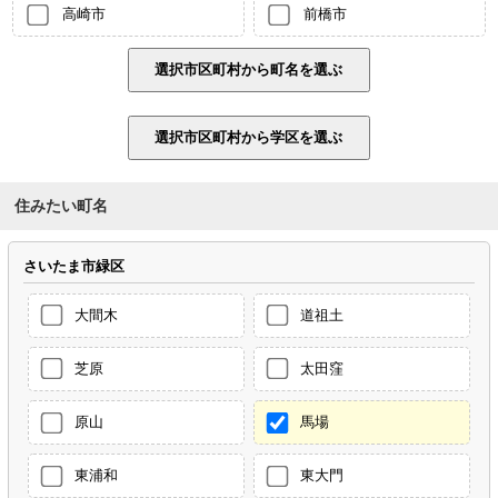
高崎市
前橋市
住みたい町名
さいたま市緑区
大間木
道祖土
芝原
太田窪
原山
馬場
東浦和
東大門