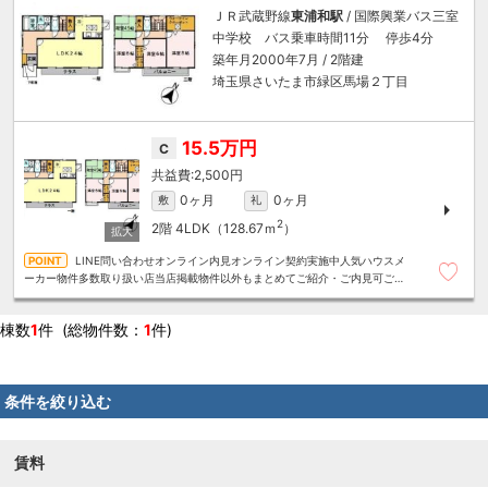
ＪＲ武蔵野線
東浦和駅
/ 国際興業バス三室
中学校 バス乗車時間11分 停歩4分
築年月2000年7月 / 2階建
埼玉県さいたま市緑区馬場２丁目
15.5万円
C
2,500円
0ヶ月
0ヶ月
敷
礼
2
2階
4LDK（128.67ｍ
）
LINE問い合わせオンライン内見オンライン契約実施中人気ハウスメ
ーカー物件多数取り扱い店当店掲載物件以外もまとめてご紹介・ご内見可ご予
算にあったお部屋を多数ご紹介させていただきます
棟数
1
件 (総物件数：
1
件)
条件を絞り込む
賃料