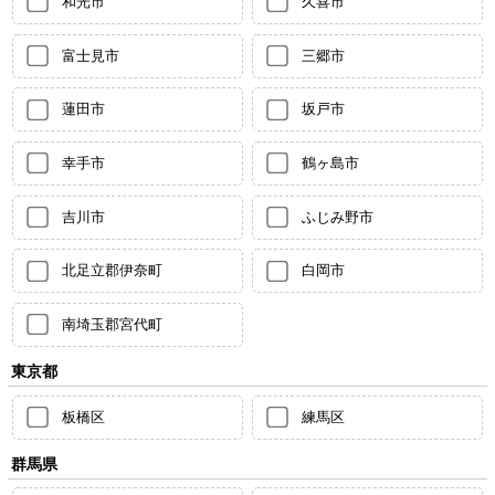
和光市
久喜市
富士見市
三郷市
蓮田市
坂戸市
幸手市
鶴ヶ島市
吉川市
ふじみ野市
北足立郡伊奈町
白岡市
南埼玉郡宮代町
東京都
板橋区
練馬区
群馬県