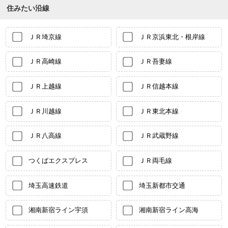
住みたい沿線
ＪＲ埼京線
ＪＲ京浜東北・根岸線
ＪＲ高崎線
ＪＲ吾妻線
ＪＲ上越線
ＪＲ信越本線
ＪＲ川越線
ＪＲ東北本線
ＪＲ八高線
ＪＲ武蔵野線
つくばエクスプレス
ＪＲ両毛線
埼玉高速鉄道
埼玉新都市交通
湘南新宿ライン宇須
湘南新宿ライン高海