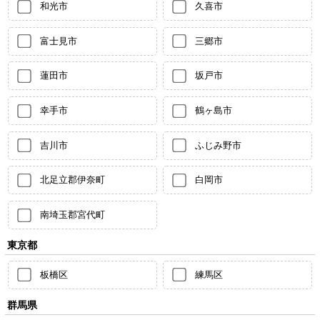
和光市
久喜市
富士見市
三郷市
蓮田市
坂戸市
幸手市
鶴ヶ島市
吉川市
ふじみ野市
北足立郡伊奈町
白岡市
南埼玉郡宮代町
東京都
板橋区
練馬区
群馬県