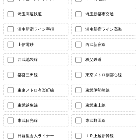
埼玉高速鉄道
埼玉新都市交通
湘南新宿ライン宇須
湘南新宿ライン高海
上信電鉄
西武新宿線
西武池袋線
秩父鉄道
都営三田線
東京メトロ副都心線
東京メトロ有楽町線
東武伊勢崎線
東武越生線
東武東上線
東武日光線
東武野田線
日暮里舎人ライナー
ＪＲ上越新幹線