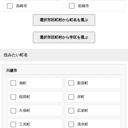
高崎市
前橋市
住みたい町名
川越市
旭町
新宿町
稲荷町
岸町
久保町
広栄町
三光町
清水町