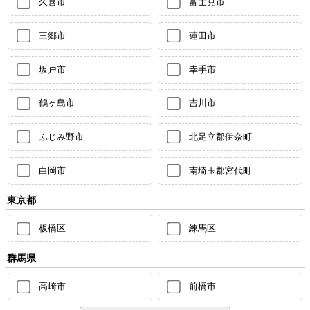
久喜市
富士見市
三郷市
蓮田市
坂戸市
幸手市
鶴ヶ島市
吉川市
ふじみ野市
北足立郡伊奈町
白岡市
南埼玉郡宮代町
東京都
板橋区
練馬区
群馬県
高崎市
前橋市