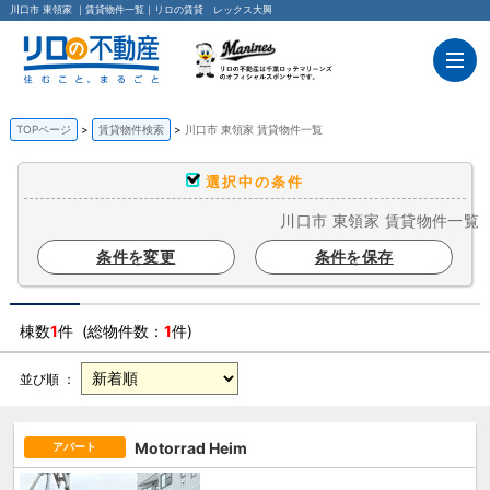
川口市 東領家 ｜賃貸物件一覧｜リロの賃貸 レックス大興
TOPページ
賃貸物件検索
川口市 東領家 賃貸物件一覧
選択中の条件
川口市 東領家 賃貸物件一覧
条件を変更
条件を保存
棟数
1
件 (総物件数：
1
件)
並び順 ：
Motorrad Heim
アパート