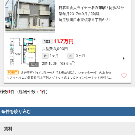
日暮里舎人ライナー
谷在家駅
/ 徒歩24分
築年月2017年9月 / 2階建
埼玉県川口市東領家５丁目6-21
11.7万円
102
3,000円
1ヶ月
0ヶ月
敷
礼
2
2階
1LDK（68.6ｍ
）
各戸専有バイクガレージ（12.6帖の広さ。シャッター付）のあるセ
キスイハイムの賃貸住宅上下階メゾネット式１ＬＤＫインターネット無料も嬉
しいポイント☆
棟数
1
件 (総物件数：
1
件)
条件を絞り込む
賃料