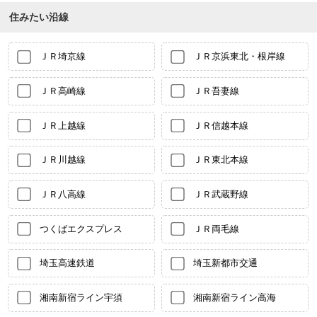
住みたい沿線
ＪＲ埼京線
ＪＲ京浜東北・根岸線
ＪＲ高崎線
ＪＲ吾妻線
ＪＲ上越線
ＪＲ信越本線
ＪＲ川越線
ＪＲ東北本線
ＪＲ八高線
ＪＲ武蔵野線
つくばエクスプレス
ＪＲ両毛線
埼玉高速鉄道
埼玉新都市交通
湘南新宿ライン宇須
湘南新宿ライン高海