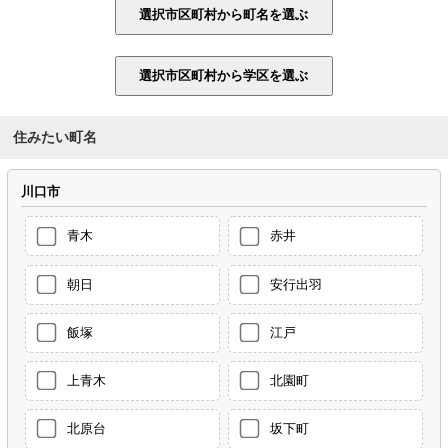
住みたい町名
川口市
青木
赤井
朝日
安行出羽
飯塚
江戸
上青木
北園町
北原台
坂下町