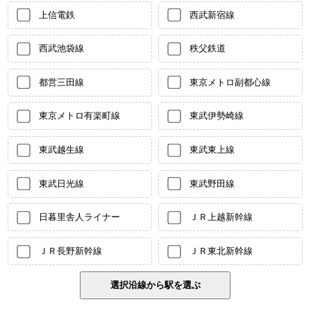
上信電鉄
西武新宿線
西武池袋線
秩父鉄道
都営三田線
東京メトロ副都心線
東京メトロ有楽町線
東武伊勢崎線
東武越生線
東武東上線
東武日光線
東武野田線
日暮里舎人ライナー
ＪＲ上越新幹線
ＪＲ長野新幹線
ＪＲ東北新幹線