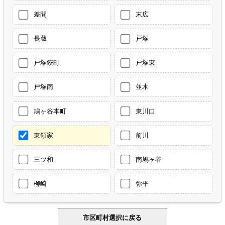
差間
末広
長蔵
戸塚
戸塚鋏町
戸塚東
戸塚南
並木
鳩ヶ谷本町
東川口
東領家
前川
三ツ和
南鳩ヶ谷
柳崎
弥平