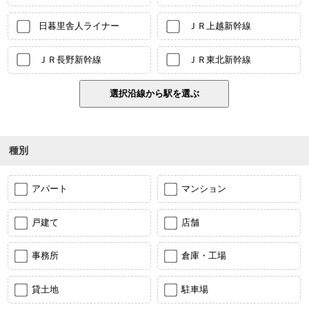
日暮里舎人ライナー
ＪＲ上越新幹線
ＪＲ長野新幹線
ＪＲ東北新幹線
種別
アパート
マンション
戸建て
店舗
事務所
倉庫・工場
貸土地
駐車場