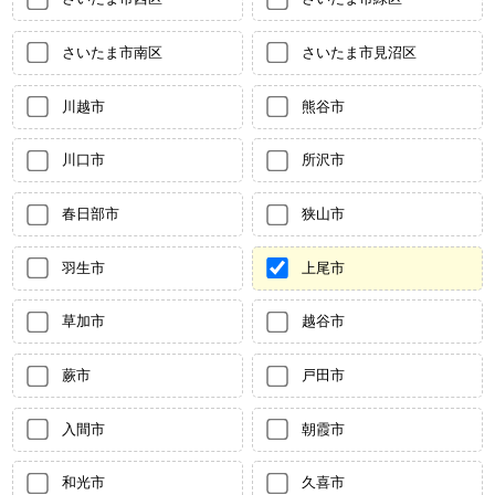
さいたま市南区
さいたま市見沼区
川越市
熊谷市
川口市
所沢市
春日部市
狭山市
羽生市
上尾市
草加市
越谷市
蕨市
戸田市
入間市
朝霞市
和光市
久喜市