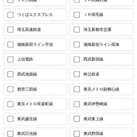
つくばエクスプレス
ＪＲ両毛線
埼玉高速鉄道
埼玉新都市交通
湘南新宿ライン宇須
湘南新宿ライン高海
上信電鉄
西武新宿線
西武池袋線
秩父鉄道
都営三田線
東京メトロ副都心線
東京メトロ有楽町線
東武伊勢崎線
東武越生線
東武東上線
東武日光線
東武野田線