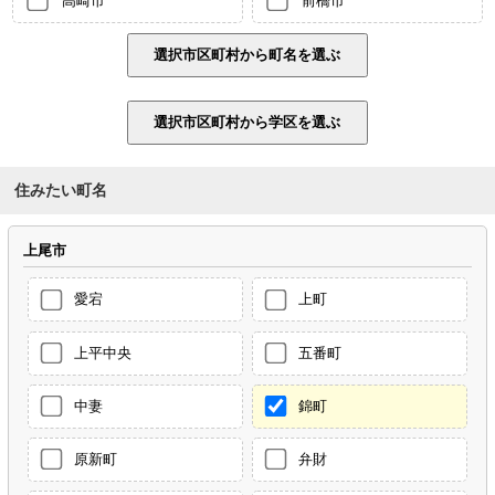
住みたい町名
上尾市
愛宕
上町
上平中央
五番町
中妻
錦町
原新町
弁財