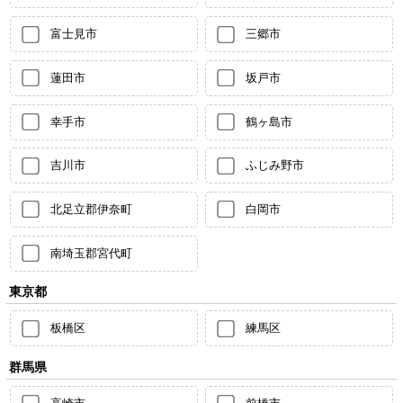
富士見市
三郷市
蓮田市
坂戸市
幸手市
鶴ヶ島市
吉川市
ふじみ野市
北足立郡伊奈町
白岡市
南埼玉郡宮代町
東京都
板橋区
練馬区
群馬県
高崎市
前橋市