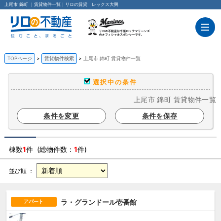
上尾市 錦町 ｜賃貸物件一覧｜リロの賃貸 レックス大興
TOPページ
賃貸物件検索
上尾市 錦町 賃貸物件一覧
選択中の条件
上尾市 錦町 賃貸物件一覧
条件を変更
条件を保存
棟数
1
件 (総物件数：
1
件)
並び順 ：
ラ・グランドール壱番館
アパート