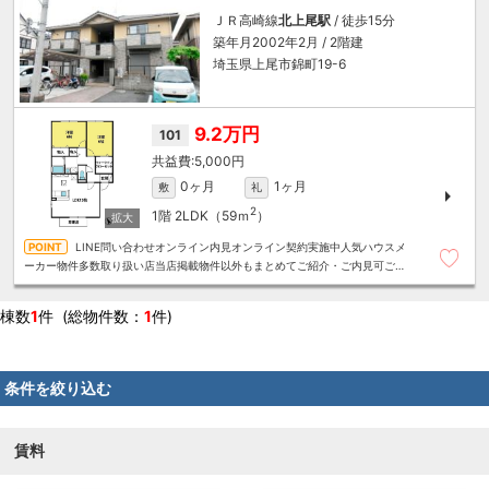
ＪＲ高崎線
北上尾駅
/ 徒歩15分
築年月2002年2月 / 2階建
埼玉県上尾市錦町19-6
9.2万円
101
5,000円
0ヶ月
1ヶ月
敷
礼
2
1階
2LDK（59ｍ
）
LINE問い合わせオンライン内見オンライン契約実施中人気ハウスメ
ーカー物件多数取り扱い店当店掲載物件以外もまとめてご紹介・ご内見可ご予
算にあったお部屋を多数ご紹介させていただきます
棟数
1
件 (総物件数：
1
件)
条件を絞り込む
賃料