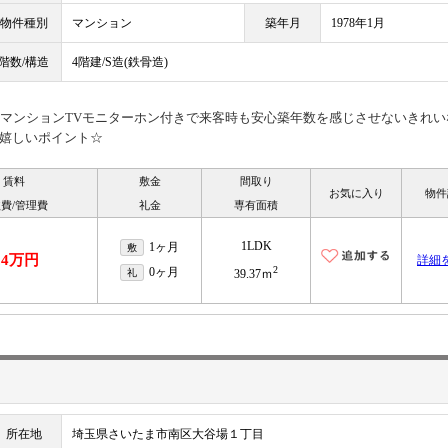
物件種別
マンション
築年月
1978年1月
階数/構造
4階建/S造(鉄骨造)
地マンションTVモニターホン付きで来客時も安心築年数を感じさせないきれい
嬉しいポイント☆
賃料
敷金
間取り
お気に入り
物件
費/管理費
礼金
専有面積
1LDK
1ヶ月
敷
.4万円
詳細
2
0ヶ月
礼
39.37ｍ
所在地
埼玉県さいたま市南区大谷場１丁目