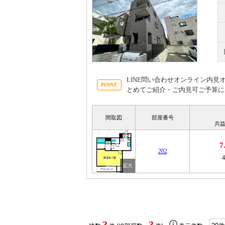
LINE問い合わせオンライン内
とめてご紹介・ご内見可ご予算に
間取図
部屋番号
共益
7
202
3
3