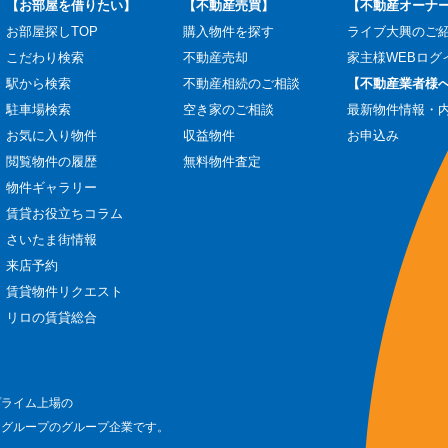
【お部屋を借りたい】
【不動産売買】
【不動産オーナ
お部屋探しTOP
購入物件を探す
ライブ大興のご
こだわり検索
不動産売却
家主様WEBログ
駅から検索
不動産相続のご相談
【不動産業者様
駐車場検索
空き家のご相談
最新物件情報・
お気に入り物件
収益物件
お申込み
閲覧物件の履歴
無料物件査定
物件ギャラリー
賃貸お役立ちコラム
さいたま街情報
来店予約
賃貸物件リクエスト
リロの賃貸総合
プライム上場の
ログループのグループ企業です。