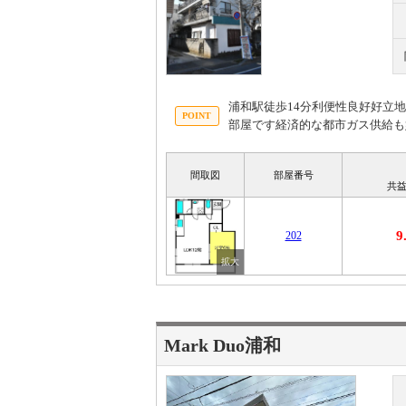
浦和駅徒歩14分利便性良好好立
部屋です経済的な都市ガス供給も
間取図
部屋番号
共益
9
202
Mark Duo浦和