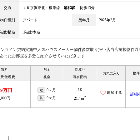
交通
ＪＲ京浜東北・根岸線
浦和駅
徒歩13分
物件種別
アパート
築年月
2025年2月
階数/構造
3階建/木造
見オンライン契約実施中人気ハウスメーカー物件多数取り扱い店当店掲載物件以
あったお部屋を多数ご紹介させていただきます
賃料
敷金
間取り
お気に入り
物件
費/管理費
礼金
専有面積
1K
.9万円
0ヶ月
敷
詳細
2
0ヶ月
4,000円
礼
21.4ｍ