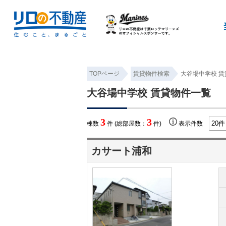
TOPページ
賃貸物件検索
大谷場中学校 
大谷場中学校 賃貸物件一覧
3
3
棟数
件 (総部屋数：
件)
表示件数
カサート浦和