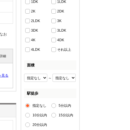
1DK
1LDK
2K
2DK
2LDK
3K
3DK
3LDK
なお
4K
4DK
4LDK
それ以上
詳細
面積
を見る
～
駅徒歩
指定なし
5分以内
10分以内
15分以内
20分以内