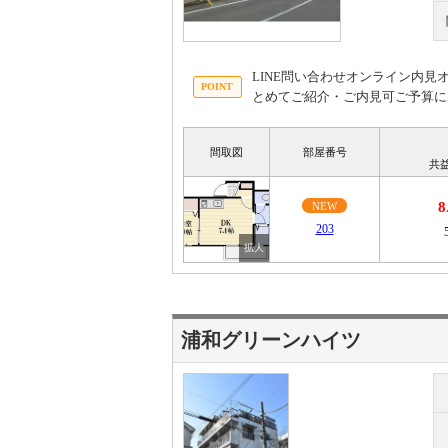
LINE問い合わせオンライン内
とめてご紹介・ご内見可ご予算に
間取図
部屋番号
共
8
NEW
203
浦和グリーンハイツ