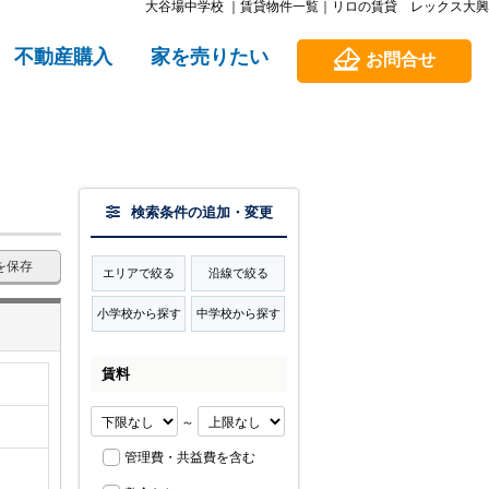
大谷場中学校 ｜賃貸物件一覧｜リロの賃貸 レックス大興
不動産購入
家を売りたい
お問合せ
検索条件の追加・変更
を保存
エリアで絞る
沿線で絞る
小学校から探す
中学校から探す
賃料
～
管理費・共益費を含む