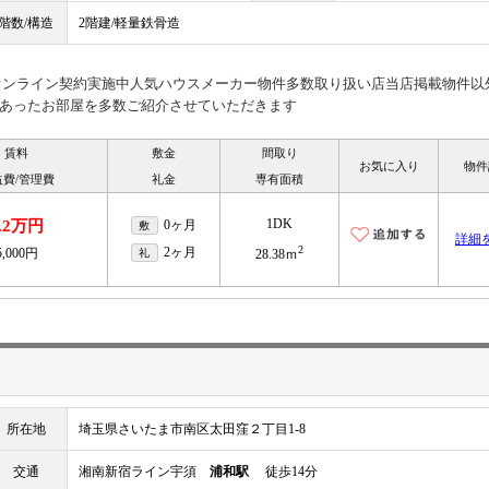
階数/構造
2階建/軽量鉄骨造
見オンライン契約実施中人気ハウスメーカー物件多数取り扱い店当店掲載物件以
あったお部屋を多数ご紹介させていただきます
賃料
敷金
間取り
お気に入り
物件
益費/管理費
礼金
専有面積
1DK
.2万円
0ヶ月
敷
詳細
2
2ヶ月
5,000円
礼
28.38ｍ
所在地
埼玉県さいたま市南区太田窪２丁目1-8
交通
湘南新宿ライン宇須
浦和駅
徒歩14分