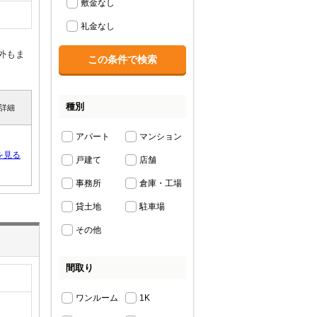
敷金なし
礼金なし
外もま
種別
詳細
アパート
マンション
を見る
戸建て
店舗
事務所
倉庫・工場
貸土地
駐車場
その他
間取り
ワンルーム
1K