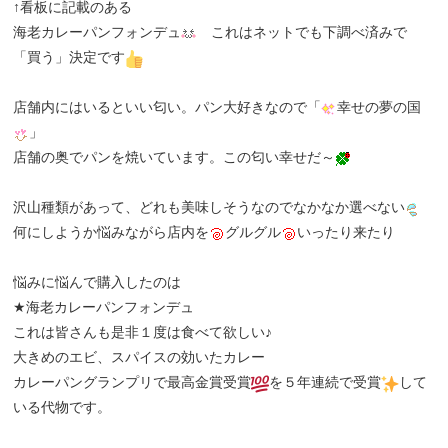
↑看板に記載のある
海老カレーパンフォンデュ
これはネットでも下調べ済みで
「買う」決定です
店舗内にはいるといい匂い。パン大好きなので「
幸せの夢の国
」
店舗の奥でパンを焼いています。この匂い幸せだ～
沢山種類があって、どれも美味しそうなのでなかなか選べない
何にしようか悩みながら店内を
グルグル
いったり来たり
悩みに悩んで購入したのは
★海老カレーパンフォンデュ
これは皆さんも是非１度は食べて欲しい♪
大きめのエビ、スパイスの効いたカレー
カレーパングランプリで最高金賞受賞
を５年連続で受賞
して
いる代物です。