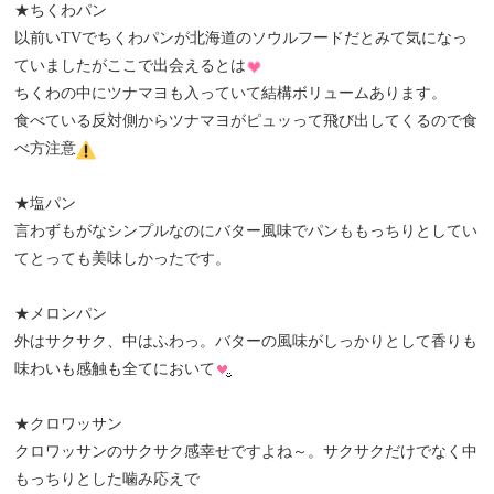
★ちくわパン
以前いTVでちくわパンが北海道のソウルフードだとみて気になっ
ていましたがここで出会えるとは
ちくわの中にツナマヨも入っていて結構ボリュームあります。
食べている反対側からツナマヨがピュッって飛び出してくるので食
べ方注意
★塩パン
言わずもがなシンプルなのにバター風味でパンももっちりとしてい
てとっても美味しかったです。
★メロンパン
外はサクサク、中はふわっ。バターの風味がしっかりとして香りも
味わいも感触も全てにおいて
★クロワッサン
クロワッサンのサクサク感幸せですよね～。サクサクだけでなく中
もっちりとした噛み応えで