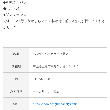
◆札幌ぶたパン
◆もちべえ
◆明太フランス
です。いつ行こうかしら？？？私が行く前にAさんが行ってくれる
かしら？
名称
ペンギンベーカリー上尾店
所在地
埼玉県上尾市東町２丁目１０−２５
TEL
048-778-9100
カテゴリ
ベーカリー、小売店
URL
https://www.penguinbakery.com/