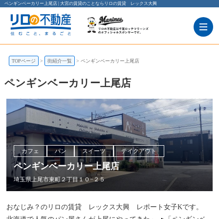
ペンギンベーカリー上尾店 | 大宮の賃貸のことならリロの賃貸 レックス大興
TOPページ
街紹介一覧
ペンギンベーカリー上尾店
ペンギンベーカリー上尾店
カフェ
パン
スイーツ
テイクアウト
ペンギンベーカリー上尾店
埼玉県上尾市東町２丁目１０−２５
おなじみ？のリロの賃貸 レックス大興 レポート女子Kです。