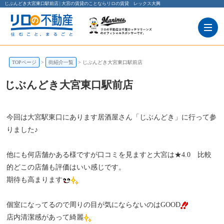
じぶんどき大宮東口駅前店 | 大宮の賃貸のことならリロの賃貸 レックス大興
居酒屋
飲食店
和食
TOPページ
街紹介一覧
じぶんどき大宮東口駅前店
じぶんどき大宮東口駅前店
じぶんどき大宮東口駅前店
埼玉県さいたま市大宮区大門町１丁目９３ 大宮大門長町ビル 5階
今回は大宮駅東口にあります居酒屋さん「じぶんどき」に行って参
りました♪
他にも何店舗かある様ですが口コミを見ますと大宮は★4.0 比較
的どこの店舗も評価はいい感じです。
期待も高まります
個室になってるので周りの目が気にならないのはGOOD
店内清潔感があって綺麗