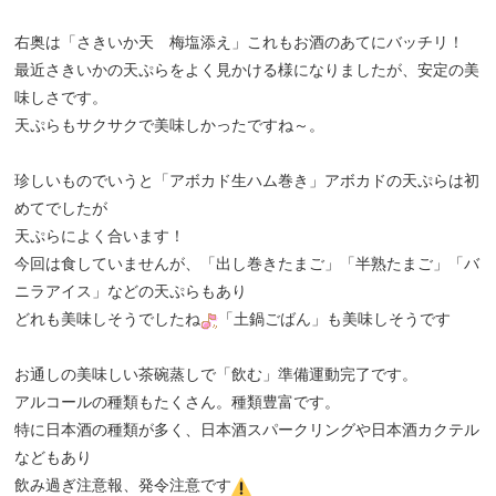
右奥は「さきいか天 梅塩添え」これもお酒のあてにバッチリ！
最近さきいかの天ぷらをよく見かける様になりましたが、安定の美
味しさです。
天ぷらもサクサクで美味しかったですね～。
珍しいものでいうと「アボカド生ハム巻き」アボカドの天ぷらは初
めてでしたが
天ぷらによく合います！
今回は食していませんが、「出し巻きたまご」「半熟たまご」「バ
ニラアイス」などの天ぷらもあり
どれも美味しそうでしたね
「土鍋ごばん」も美味しそうです
お通しの美味しい茶碗蒸しで「飲む」準備運動完了です。
アルコールの種類もたくさん。種類豊富です。
特に日本酒の種類が多く、日本酒スパークリングや日本酒カクテル
などもあり
飲み過ぎ注意報、発令注意です