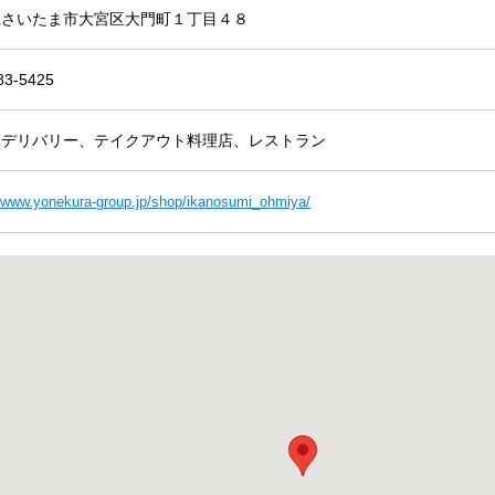
県さいたま市大宮区大門町１丁目４８
83-5425
ドデリバリー、テイクアウト料理店、レストラン
//www.yonekura-group.jp/shop/ikanosumi_ohmiya/