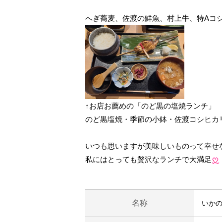
へぎ蕎麦、佐渡の鮮魚、村上牛、特Aコ
↑お店お薦めの「のど黒の塩焼ランチ」
のど黒塩焼・季節の小鉢・佐渡コシヒカ
いつも思いますが美味しいものって幸せな
私にはとっても贅沢なランチで大満足
名称
いか