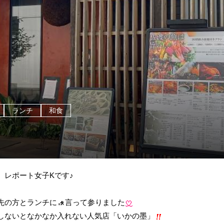
ランチ
和食
 レポート女子Kです♪
先の方とランチに
言って参りました
しないとなかなか入れない人気店「いかの墨」