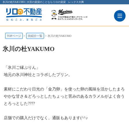
氷川の杜YAKUMO | 大宮の賃貸のことならリロの賃貸 レックス大興
スイーツ
TOPページ
街紹介一覧
氷川の杜YAKUMO
氷川の杜YAKUMO
氷川の杜YAKUMO
埼玉県さいたま市北区東大成町１丁目５２６
「氷川ご縁ぷりん」
地元の氷川神社とコラボしたプリン。
素材にこだわり日光の「金乃卵」を使った卵の風味を活かしたまろ
やかな甘さ＆どろっとしたちょっと苦みのあるカラメルがよく合う
とろっとした????
店舗での購入だけでなく、通販もあります(^^♪