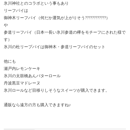
氷川神社とのコラボという事もあり
リーフパイは
御神木リーフパイ（何だか運気が上がりそう????????????）
や
参道リーフパイ（日本一長い氷川参道の欅をモチーフにされた様で
す）
氷川の杜リープパイは御神木・参道リーフパイのセット
他にも
瀬戸内レモンケーキ
氷川の太鼓橋あんバターロール
丹波黒豆マドレーヌ
氷川ロールなど目移りしそうなスイーツが購入できます。
通販なら遠方の方も購入できますね♪