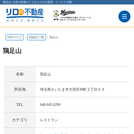
鶏足山 | 大宮の賃貸のことならリロの賃貸 レックス大興
TOPページ
街紹介一覧
鶏足山
鶏足山
鶏足山
埼玉県さいたま市大宮区仲町２丁目５３
名称
鶏足山
所在地
埼玉県さいたま市大宮区仲町２丁目５３
TEL
048-645-8299
カテゴリ
レストラン