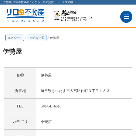
伊勢屋 | 大宮の賃貸のことならリロの賃貸 レックス大興
TOPページ
街紹介一覧
伊勢屋
伊勢屋
伊勢屋
埼玉県さいたま市大宮区仲町３丁目１３３
名称
伊勢屋
所在地
埼玉県さいたま市大宮区仲町３丁目１３３
TEL
048-641-6518
カテゴリ
小売店