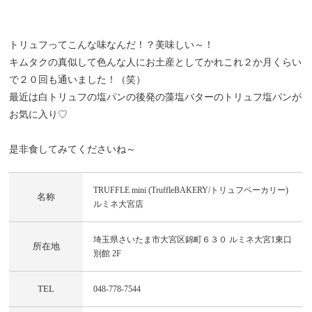
トリュフってこんな味なんだ！？美味しい～！
キムタクの真似して色んな人にお土産としてかれこれ２か月くらい
で２０回も通いました！（笑）
最近は白トリュフの塩パンの後発の藻塩バターのトリュフ塩パンが
お気に入り♡
是非食してみてくださいね～
TRUFFLE mini (TruffleBAKERY/トリュフベーカリー)
名称
ルミネ大宮店
埼玉県さいたま市大宮区錦町６３０ ルミネ大宮1東口
所在地
別館 2F
TEL
048-778-7544