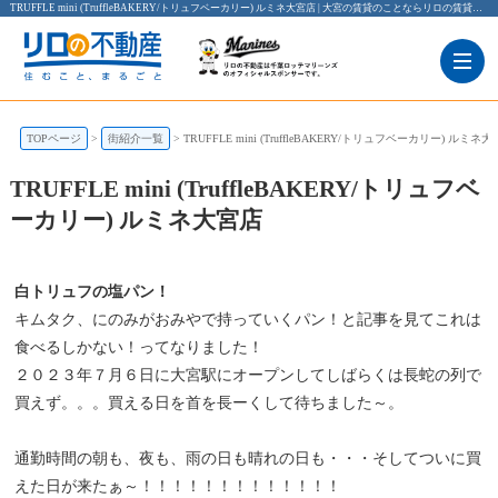
TRUFFLE mini (TruffleBAKERY/トリュフベーカリー) ルミネ大宮店 | 大宮の賃貸のことならリロの賃貸 レックス大興
TOPページ
街紹介一覧
TRUFFLE mini (TruffleBAKERY/トリュフベーカリー) ルミネ
パン
TRUFFLE mini (TruffleBAKERY/トリュフベー
TRUFFLE mini (TruffleBAKERY/トリュフベ
カリー) ルミネ大宮店
ーカリー) ルミネ大宮店
埼玉県さいたま市大宮区錦町６３０ ルミネ大宮1東口別館 2F
白トリュフの塩パン！
キムタク、にのみがおみやで持っていくパン！と記事を見てこれは
食べるしかない！ってなりました！
２０２３年７月６日に大宮駅にオープンしてしばらくは長蛇の列で
買えず。。。買える日を首を長ーくして待ちました～。
通勤時間の朝も、夜も、雨の日も晴れの日も・・・そしてついに買
えた日が来たぁ～！！！！！！！！！！！！！