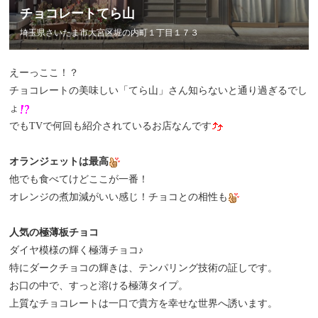
チョコレートてら山
埼玉県さいたま市大宮区堀の内町１丁目１７３
えーっここ！？
チョコレートの美味しい「てら山」さん知らないと通り過ぎるでし
ょ
でもTVで何回も紹介されているお店なんです
オランジェットは最高
他でも食べてけどここが一番！
オレンジの煮加減がいい感じ！チョコとの相性も
人気の極薄板チョコ
ダイヤ模様の輝く極薄チョコ♪
特にダークチョコの輝きは、テンパリング技術の証しです。
お口の中で、すっと溶ける極薄タイプ。
上質なチョコレートは一口で貴方を幸せな世界へ誘います。