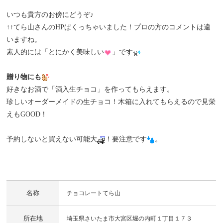
いつも貴方のお傍にどうぞ♪
↑↑てら山さんのHPぱくっちゃいました！プロの方のコメントは違
いますね。
素人的には「とにかく美味しい
」です
贈り物にも
好きなお酒で「酒入生チョコ」を作ってもらえます。
珍しいオーダーメイドの生チョコ！木箱に入れてもらえるので見栄
えもGOOD！
予約しないと買えない可能大
！要注意です
。
名称
チョコレートてら山
所在地
埼玉県さいたま市大宮区堀の内町１丁目１７３