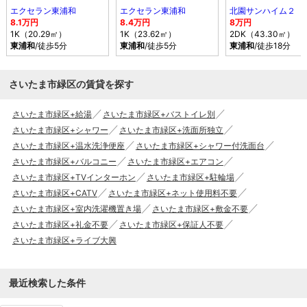
エクセラン東浦和
エクセラン東浦和
北園サンハイム２
8.1万円
8.4万円
8万円
1K（20.29㎡）
1K（23.62㎡）
2DK（43.30㎡）
東浦和
/徒歩5分
東浦和
/徒歩5分
東浦和
/徒歩18分
さいたま市緑区の賃貸を探す
さいたま市緑区+給湯
さいたま市緑区+バストイレ別
さいたま市緑区+シャワー
さいたま市緑区+洗面所独立
さいたま市緑区+温水洗浄便座
さいたま市緑区+シャワー付洗面台
さいたま市緑区+バルコニー
さいたま市緑区+エアコン
さいたま市緑区+TVインターホン
さいたま市緑区+駐輪場
さいたま市緑区+CATV
さいたま市緑区+ネット使用料不要
さいたま市緑区+室内洗濯機置き場
さいたま市緑区+敷金不要
さいたま市緑区+礼金不要
さいたま市緑区+保証人不要
さいたま市緑区+ライブ大興
最近検索した条件