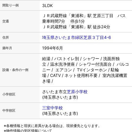
3LDK
間取り一例
ＪＲ武蔵野線「東浦和」駅 芝原三丁目 バス
乗車時間7分 停歩1分
交通
ＪＲ武蔵野線「東浦和」駅 徒歩24分
埼玉県さいたま市緑区芝原３丁目4-6
住所
1994年6月
築年月
給湯 / バストイレ別 / シャワー / 洗面所独
立 / 温水洗浄便座 / シャワー付洗面台 / バルコ
ニー / エアコン / TVインターホン / 駐輪
設備・条件の一例
場 / CATV / ネット使用料不要 / 室内洗濯機置
き場 /
さいたま市立
芝原小学校
小学校区
(埼玉県さいたま市)
三室中学校
中学校区
(埼玉県さいたま市)
※各種情報と現状に差異がある場合は、現状優先となります。
※物件情報の学区情報について