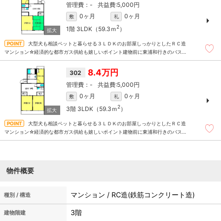
-
5,000円
0ヶ月
0ヶ月
敷
礼
2
1階
3LDK（59.3ｍ
）
大型犬も相談ペットと暮らせる３ＬＤＫのお部屋しっかりとしたＲＣ造
マンション☆経済的な都市ガス供給も嬉しいポイント建物前に東浦和行きのバス停
有り本数も多く利用しやすいバス停です☆
8.4万円
302
-
5,000円
0ヶ月
0ヶ月
敷
礼
2
3階
3LDK（59.3ｍ
）
大型犬も相談ペットと暮らせる３ＬＤＫのお部屋しっかりとしたＲＣ造
マンション☆経済的な都市ガス供給も嬉しいポイント建物前に東浦和行きのバス停
有り本数も多く利用しやすいバス停です☆
物件概要
マンション / RC造(鉄筋コンクリート造)
種別 / 構造
3階
建物階建